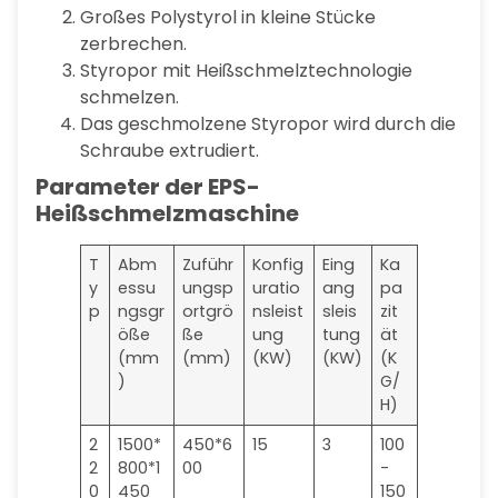
Großes Polystyrol in kleine Stücke
zerbrechen.
Styropor mit Heißschmelztechnologie
schmelzen.
Das geschmolzene Styropor wird durch die
Schraube extrudiert.
Parameter der EPS-
Heißschmelzmaschine
T
Abm
Zuführ
Konfig
Eing
Ka
y
essu
ungsp
uratio
ang
pa
p
ngsgr
ortgrö
nsleist
sleis
zit
öße
ße
ung
tung
ät
(mm
(mm)
(KW)
(KW)
(K
)
G/
H)
2
1500*
450*6
15
3
100
2
800*1
00
-
0
450
150