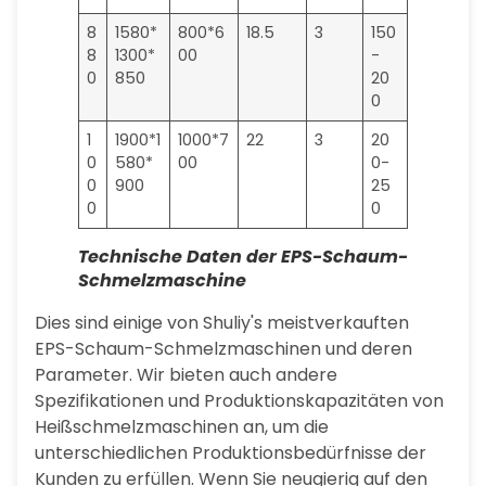
8
1580*
800*6
18.5
3
150
8
1300*
00
-
0
850
20
0
1
1900*1
1000*7
22
3
20
0
580*
00
0-
0
900
25
0
0
Technische Daten der EPS-Schaum-
Schmelzmaschine
Dies sind einige von Shuliy's meistverkauften
EPS-Schaum-Schmelzmaschinen und deren
Parameter. Wir bieten auch andere
Spezifikationen und Produktionskapazitäten von
Heißschmelzmaschinen an, um die
unterschiedlichen Produktionsbedürfnisse der
Kunden zu erfüllen. Wenn Sie neugierig auf den