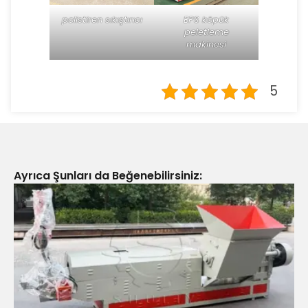
polistiren sıkıştırıcı
EPS köpük
peletleme
makinesi
5
Ayrıca Şunları da Beğenebilirsiniz: