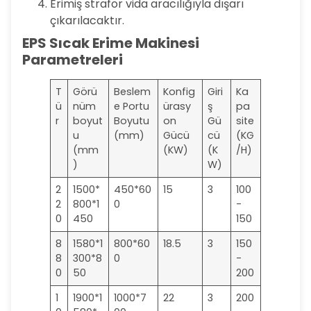
Erimiş strafor vida aracılığıyla dışarı
çıkarılacaktır.
EPS Sıcak Erime Makinesi
Parametreleri
T
Görü
Beslem
Konfig
Giri
Ka
ü
nüm
e Portu
ürasy
ş
pa
r
boyut
Boyutu
on
Gü
site
u
(mm)
Gücü
cü
(KG
(mm
(KW)
(K
/H)
)
W)
2
1500*
450*60
15
3
100
2
800*1
0
-
0
450
150
8
1580*1
800*60
18.5
3
150
8
300*8
0
-
0
50
200
1
1900*1
1000*7
22
3
200