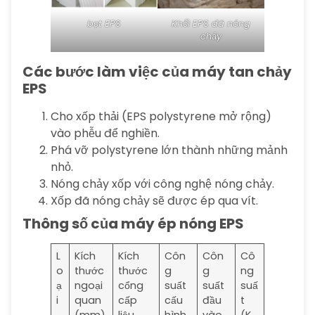
bọt EPS
Khối EPS đã nóng
chảy
Các bước làm việc của máy tan chảy
EPS
Cho xốp thải (EPS polystyrene mở rộng)
vào phễu để nghiền.
Phá vỡ polystyrene lớn thành những mảnh
nhỏ.
Nóng chảy xốp với công nghệ nóng chảy.
Xốp đã nóng chảy sẽ được ép qua vít.
Thông số của máy ép nóng EPS
L
Kích
Kích
Côn
Côn
Cô
o
thước
thước
g
g
ng
ạ
ngoại
cổng
suất
suất
suấ
i
quan
cấp
cấu
đầu
t