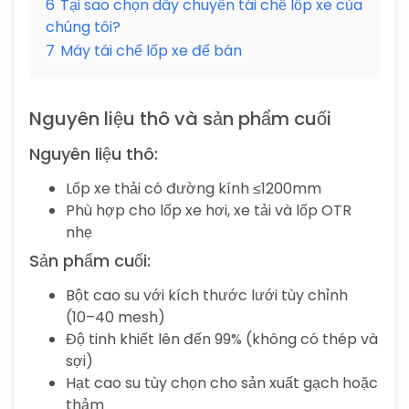
6
Tại sao chọn dây chuyền tái chế lốp xe của
chúng tôi?
7
Máy tái chế lốp xe để bán
Nguyên liệu thô và sản phẩm cuối
Nguyên liệu thô:
Lốp xe thải có đường kính ≤1200mm
Phù hợp cho lốp xe hơi, xe tải và lốp OTR
nhẹ
Sản phẩm cuối:
Bột cao su với kích thước lưới tùy chỉnh
(10–40 mesh)
Độ tinh khiết lên đến 99% (không có thép và
sợi)
Hạt cao su tùy chọn cho sản xuất gạch hoặc
thảm