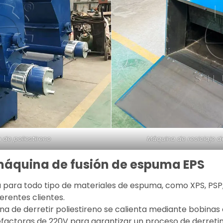
 de poliestireno
Máquina de reciclaje de
 máquina de fusión de espuma EPS
 para todo tipo de materiales de espuma, como XPS, PSP, 
erentes clientes.
ina de derretir poliestireno se calienta mediante bobina
factoras de 220V para garantizar un proceso de derretimi