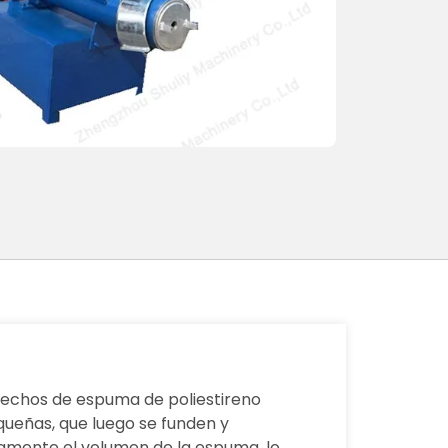
sechos de espuma de poliestireno
ueñas, que luego se funden y
vamente el volumen de la espuma, lo