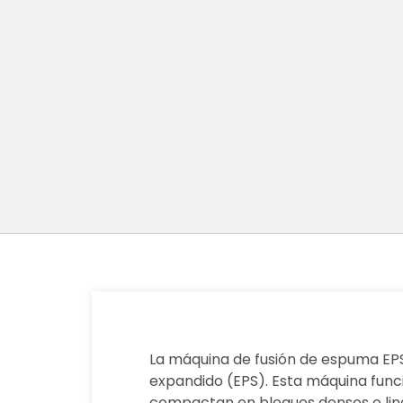
La máquina de fusión de espuma EPS
expandido (EPS). Esta máquina func
compactan en bloques densos o lingo