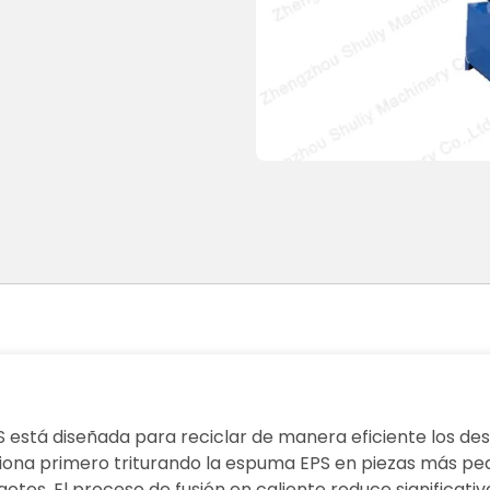
 está diseñada para reciclar de manera eficiente los de
iona primero triturando la espuma EPS en piezas más peq
tes. El proceso de fusión en caliente reduce significati