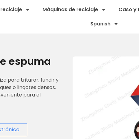
reciclaje
Máquinas de reciclaje
Caso y 
Spanish
de espuma
a para triturar, fundir y
ues o lingotes densos.
veniente para el
ctrónico