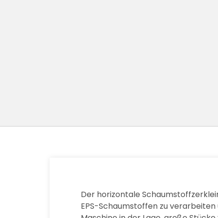
Der horizontale Schaumstoffzerkleine
EPS-Schaumstoffen zu verarbeiten u
Maschine in der Lage, große Stücke v