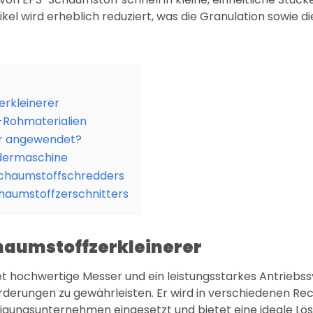
el wird erheblich reduziert, was die Granulation sowie 
erkleinerer
Rohmaterialien
er angewendet?
dermaschine
chaumstoffschredders
haumstoffzerschnitters
chaumstoffzerkleinerer
hochwertige Messer und ein leistungsstarkes Antriebssys
derungen zu gewährleisten. Er wird in verschiedenen Rec
gungsunternehmen eingesetzt und bietet eine ideale Lösu