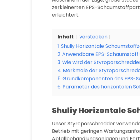
zerkleinerten EPS-Schaumstoffpartik
erleichtert.
Inhalt
verstecken
1
Shuliy Horizontale Schaumstoffz
2
Anwendbare EPS-Schaumstoff-
3
Wie wird der Styroporschredd
4
Merkmale der Styroporschred
5
Grundkomponenten des EPS-S
6
Parameter des horizontalen Sc
Shuliy Horizontale S
Unser Styroporschredder verwendet 
Betrieb mit geringen Wartungsanfor
Abfallbehandlungsanlagen und Ferti