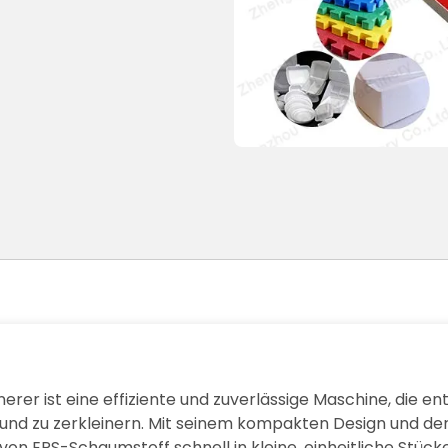
rer ist eine effiziente und zuverlässige Maschine, die en
nd zu zerkleinern. Mit seinem kompakten Design und der 
on EPS-Schaumstoff schnell in kleine, einheitliche Stücke