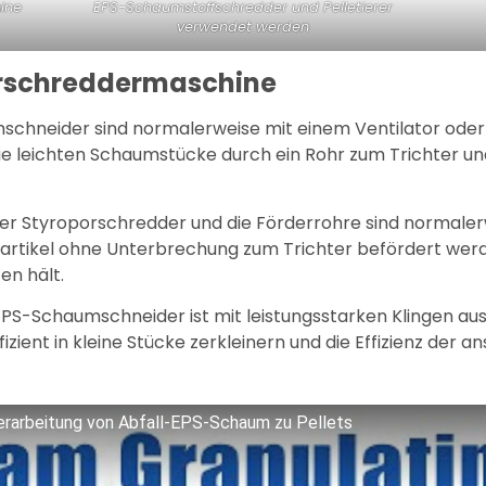
ine
EPS-Schaumstoffschredder und Pelletierer
verwendet werden
orschreddermaschine
mschneider sind normalerweise mit einem Ventilator ode
die leichten Schaumstücke durch ein Rohr zum Trichter u
Der Styroporschredder und die Förderrohre sind normalerw
partikel ohne Unterbrechung zum Trichter befördert wer
en hält.
 EPS-Schaumschneider ist mit leistungsstarken Klingen au
izient in kleine Stücke zerkleinern und die Effizienz der
erarbeitung von Abfall-EPS-Schaum zu Pellets