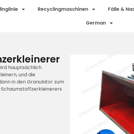
inglinie
Recyclingmaschinen
Fälle & Na
German
zerkleinerer
ird hauptsächlich
einern, und die
dann in den Granulator zum
iy-Schaumstoffzerkleinerers