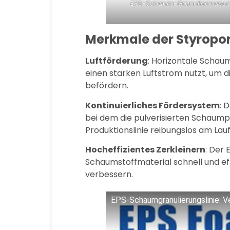
EPS-Schaum-Granuliermasch
Merkmale der Styrop
Luftförderung
: Horizontale Schau
einen starken Luftstrom nutzt, um 
befördern.
Kontinuierliches Fördersystem
: 
bei dem die pulverisierten Schaum
Produktionslinie reibungslos am Lauf
Hocheffizientes Zerkleinern
: Der
Schaumstoffmaterial schnell und eff
verbessern.
EPS-Schaumgranulierungslinie: V