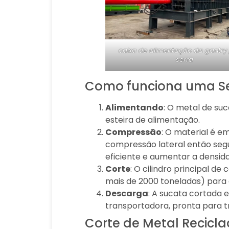
caixa de alimentação da gantry
serra
Como funciona uma Se
Alimentando
: O metal de su
esteira de alimentação.
Compressão
: O material é e
compressão lateral então segu
eficiente e aumentar a densida
Corte
: O cilindro principal d
mais de 2000 toneladas) para
Descarga
: A sucata cortada
transportadora, pronta para t
Corte de Metal Recic