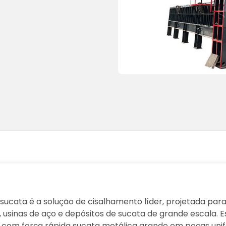
 sucata é a solução de cisalhamento líder, projetada pa
usinas de aço e depósitos de sucata de grande escala. 
com força rápida sucata metálica grande em peças unif