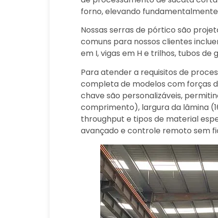
forno, elevando fundamentalmente a 
Nossas serras de pórtico são proje
comuns para nossos clientes inclue
em I, vigas em H e trilhos, tubos de
Para atender a requisitos de proce
completa de modelos com forças de
chave são personalizáveis, permiti
comprimento), largura da lâmina 
throughput e tipos de material es
avançado e controle remoto sem fio