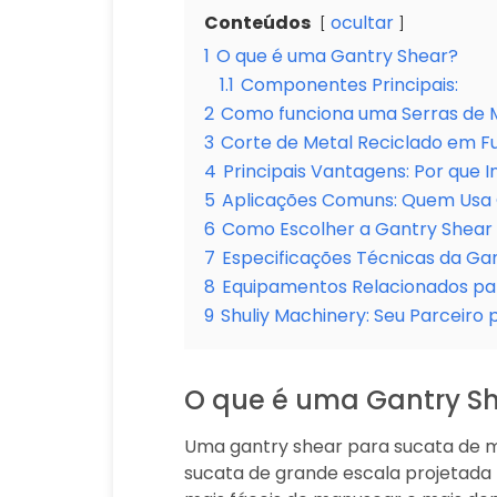
Conteúdos
ocultar
1
O que é uma Gantry Shear?
1.1
Componentes Principais:
2
Como funciona uma Serras de M
3
Corte de Metal Reciclado em 
4
Principais Vantagens: Por que 
5
Aplicações Comuns: Quem Usa G
6
Como Escolher a Gantry Shear 
7
Especificações Técnicas da Ga
8
Equipamentos Relacionados pa
9
Shuliy Machinery: Seu Parceir
O que é uma Gantry S
Uma gantry shear para sucata de 
sucata de grande escala projetada 