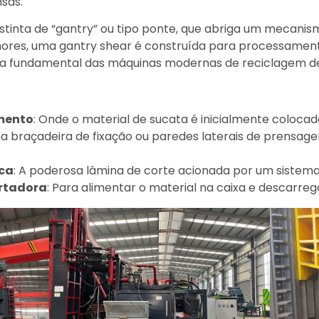
sas.
istinta de “gantry” ou tipo ponte, que abriga um mecanis
nores, uma gantry shear é construída para processamen
eça fundamental das máquinas modernas de reciclagem d
mento
: Onde o material de sucata é inicialmente colocad
ma braçadeira de fixação ou paredes laterais de prensa
ica
: A poderosa lâmina de corte acionada por um sistema 
ortadora
: Para alimentar o material na caixa e descarre