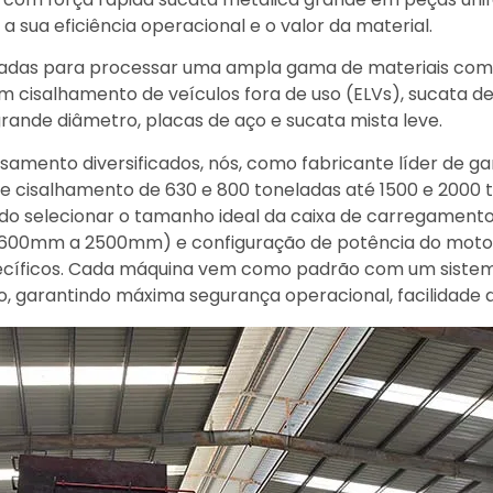
sua eficiência operacional e o valor da material.
tadas para processar uma ampla gama de materiais com f
m cisalhamento de veículos fora de uso (ELVs), sucata 
 grande diâmetro, placas de aço e sucata mista leve.
ssamento diversificados, nós, como fabricante líder de g
 cisalhamento de 630 e 800 toneladas até 1500 e 2000 t
ndo selecionar o tamanho ideal da caixa de carregament
(1600mm a 2500mm) e configuração de potência do moto
pecíficos. Cada máquina vem como padrão com um siste
, garantindo máxima segurança operacional, facilidade 