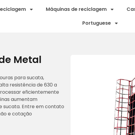
reciclagem
Máquinas de reciclagem
Cas
Portuguese
de Metal
ouras para sucata,
lta resistência de 630 a
processar eficientemente
quinas aumentam
de sucata. Entre em contato
ão e cotação