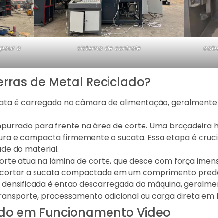
 pour a
sistema de controle
cabe
rras de Metal Reciclado?
cata é carregado na câmara de alimentação, geralment
mpurrado para frente na área de corte. Uma braçadeira h
ra e compacta firmemente o sucata. Essa etapa é crucia
de do material.
e corte atua na lâmina de corte, que desce com força ime
 cortar a sucata compactada em um comprimento prede
 e densificada é então descarregada da máquina, geralm
ransporte, processamento adicional ou carga direta em 
lado em Funcionamento Video