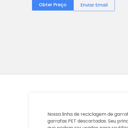
Obter Preço
Enviar Email
Nossa linha de reciclagem de garraf
garrafas PET descartadas. Seu princi
que podem ser usados para reutil