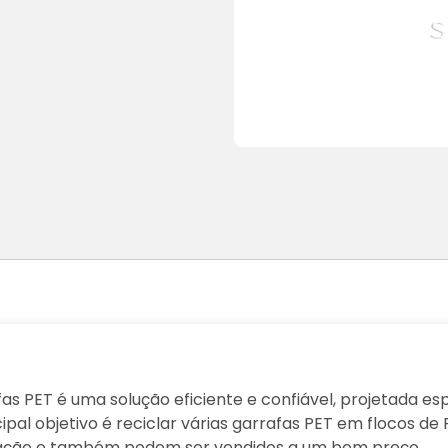
as PET é uma solução eficiente e confiável, projetada e
pal objetivo é reciclar várias garrafas PET em flocos de 
ização e também podem ser vendidos a um bom preço.