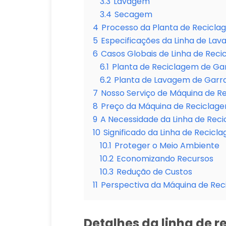
3.3
Lavagem
3.4
Secagem
4
Processo da Planta de Recicl
5
Especificações da Linha de La
6
Casos Globais de Linha de Rec
6.1
Planta de Reciclagem de Ga
6.2
Planta de Lavagem de Garraf
7
Nosso Serviço de Máquina de R
8
Preço da Máquina de Reciclage
9
A Necessidade da Linha de Rec
10
Significado da Linha de Recicl
10.1
Proteger o Meio Ambiente
10.2
Economizando Recursos
10.3
Redução de Custos
11
Perspectiva da Máquina de Rec
Detalhes da linha de 