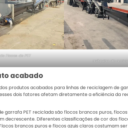
de Flocos de PET
máquina de recicl
uto acabado
 dos produtos acabados para linhas de reciclagem de ga
esses dois fatores afetam diretamente a eficiência da re
de garrafa PET reciclada são flocos brancos puros, flocos a
m decrescente. Diferentes classificações de cor dos flo
Flocos brancos puros e flocos azuis claros costumam ser