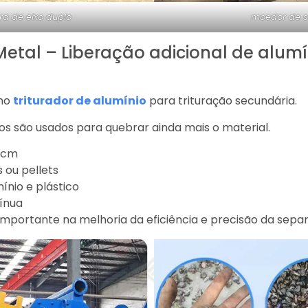
ra de eixo duplo
moedor de s
 Metal – Liberação adicional de alumí
 no
triturador de alumínio
para trituração secundária.
ios são usados para quebrar ainda mais o material.
0 cm
ou pellets
ínio e plástico
ínua
portante na melhoria da eficiência e precisão da separ