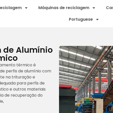
reciclagem
Máquinas de reciclagem
Cas
Portuguese
 de Alumínio
mico
olamento térmico é
de perfis de alumínio com
e na trituração e
adequada para perfis de
tico e outros materiais
cia de recuperação do
e,