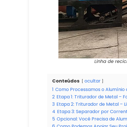
Linha de reci
Conteúdos
ocultar
1
Como Processamos o Alumínio 
2
Etapa 1: Triturador de Metal – 
3
Etapa 2: Triturador de Metal – 
4
Etapa 3: Separador por Corren
5
Opcional: Você Precisa de Alu
6
Como Podemos Apoiar Seu Proj