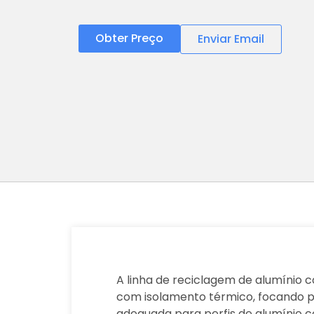
Obter Preço
Enviar Email
A linha de reciclagem de alumínio 
com isolamento térmico, focando pr
adequada para perfis de alumínio co