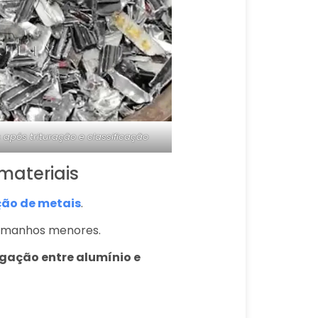
 após trituração e classificação
materiais
ção de metais
.
 tamanhos menores.
igação entre alumínio e