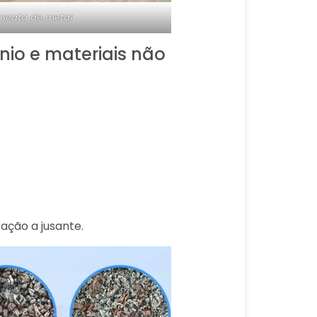
ucata de metal
nio e materiais não
ação a jusante.