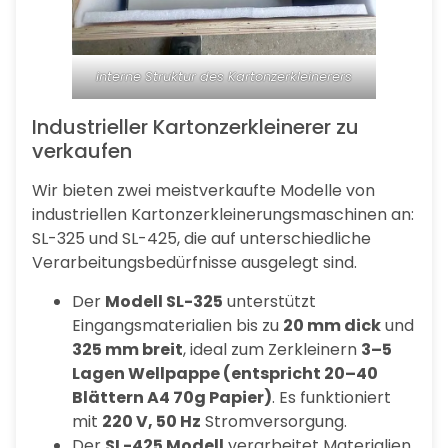
interne Struktur des Kartonzerkleinerers
Industrieller Kartonzerkleinerer zu
verkaufen
Wir bieten zwei meistverkaufte Modelle von
industriellen Kartonzerkleinerungsmaschinen an:
SL-325 und SL-425, die auf unterschiedliche
Verarbeitungsbedürfnisse ausgelegt sind.
Der
Modell SL-325
unterstützt
Eingangsmaterialien bis zu
20 mm dick
und
325 mm breit
, ideal zum Zerkleinern
3–5
Lagen Wellpappe (entspricht 20–40
Blättern A4 70g Papier)
. Es funktioniert
mit
220 V, 50 Hz
Stromversorgung.
Der
SL-425 Modell
verarbeitet Materialien