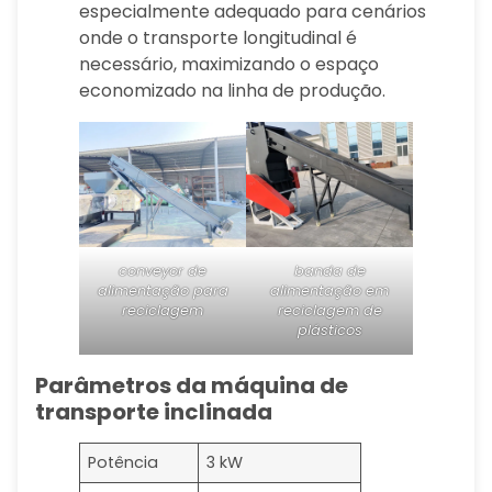
especialmente adequado para cenários
onde o transporte longitudinal é
necessário, maximizando o espaço
economizado na linha de produção.
conveyor de
banda de
alimentação para
alimentação em
reciclagem
reciclagem de
plásticos
Parâmetros da máquina de
transporte inclinada
Potência
3 kW