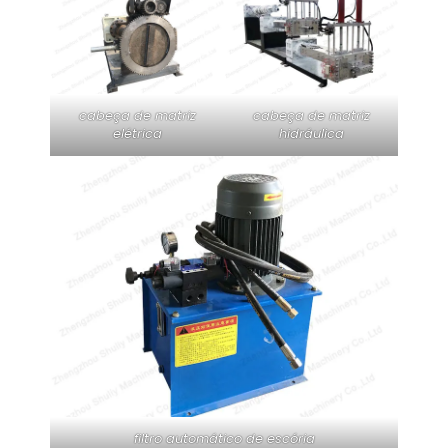
cabeça de matriz
cabeça de matriz
elétrica
hidráulica
filtro automático de escória