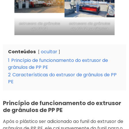
extrusora de grânulos
extrusora de grânulos
de PP PE
de PP PE na fábrica
Conteúdos
ocultar
1
Princípio de funcionamento do extrusor de
grânulos de PP PE
2
Características do extrusor de grânulos de PP
PE
Princípio de funcionamento do extrusor
de grânulos de PP PE
Após o plástico ser adicionado ao funil do extrusor de
grânulos de PP PE, ele cai suavemente do funil para o