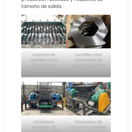
tamaño de salida.
conjunto de
cuchillas para
cuchillas para
trituradora de
trituradora de
chatarra metálica
metal
trituradora
trituradora de
industrial de
chatarra metálica