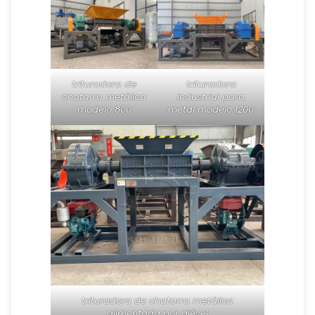
trituradora de
trituradora
chatarra metálica
industrial para
modelo 800
metal modelo 1200
trituradora de chatarra metálica
alimentada por diésel