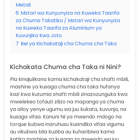
Metali
6
Mstari wa Kunyunyiza na Kuweka Taarifa
za Chuma Takatika / Mstari wa Kunyunyiza
na Kuweka Taarifa za Aluminium ya
Kuvunjika kwa Joto
7
Bei ya Kichakataji cha Chuma cha Taka
Kichakata Chuma cha Taka ni Nini?
Pia kinajulikana kama kichakataji cha shafti mbili,
mashine ya kusaga chuma cha taka hufanya
kazi kwa kutumia shafti mbili zinazozunguka kwa
mwelekeo tofauti zilizo na mapanga ya chuma
ya alloy yenye ugumu wa juu kukata, kuvunja, na
kusaga vifaa. Kanuni hii ya mwendo mdogo na
torque kubwa inaruhusu kusindika vifaa vigumu
au vikubwa bila kuziba au kuharibiwa kama
katika mashine za kusaga za mwendo wa juu.