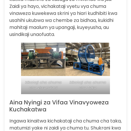
Zaidi ya hayo, vichakataji vyetu vya chuma
vinaweza kuwekewa skrini ya hiari kudhibiti kwa
usahihi ukubwa wa chembe za bidhaa, kukidhi
mahitaji maalum ya upangaji, kuyeyusha, au
usindikaji unaofuata.
kikataji cha chuma
kikataji cha chuma
cha viwandani
cha taka
Aina Nyingi za Vifaa Vinavyoweza
Kuchakatwa
Ingawa kinaitwa kichakataji cha chuma cha taka,
matumizi yake ni zaidi ya chuma tu. Shukrani kwa