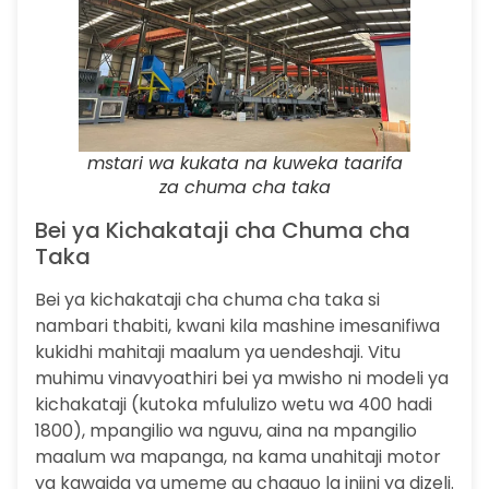
mstari wa kukata na kuweka taarifa
za chuma cha taka
Bei ya Kichakataji cha Chuma cha
Taka
Bei ya kichakataji cha chuma cha taka si
nambari thabiti, kwani kila mashine imesanifiwa
kukidhi mahitaji maalum ya uendeshaji. Vitu
muhimu vinavyoathiri bei ya mwisho ni modeli ya
kichakataji (kutoka mfululizo wetu wa 400 hadi
1800), mpangilio wa nguvu, aina na mpangilio
maalum wa mapanga, na kama unahitaji motor
ya kawaida ya umeme au chaguo la injini ya dizeli.