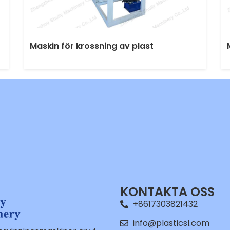
Maskin för krossning av plast
KONTAKTA OSS
+8617303821432
info@plasticsl.com