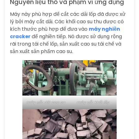
Nguyên liệu thô và phạm vi ứng dụng
Máy này phù hợp để cắt các dải lốp đã được xử
lý bởi máy cắt dải. Các khối cao su thu được có
kích thước phù hợp để đưa vào
máy nghiền
cracker
để nghiền tiếp. Nó được sử dụng rộng
rãi trong tái chế lốp, sản xuất cao su tái chế và
sản xuất sản phẩm cao su.
máy cắt dải cao su
máy cắt khối lốp