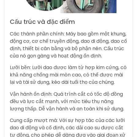
Cấu trúc và đặc điểm
Các thành phần chính: Máy bao gồm một khung,
động cơ, cơ chế truyền động, dao di động, dao cố
định, thiết bị cân bằng và bộ phận nén. Cấu trúc
của nó gọn gàng và hoạt động ổn định.
Lưỡi bền: Lưỡi dao được làm từ hợp kim cứng, có
khả năng chống mài mòn cao, có thể được mài
lại và tái sử dụng, kéo dài tuổi thọ của chúng.
Vận hành ổn định: Quá trình cắt có tốc độ đồng
đều và lực cắt mạnh, với mức tiêu thụ năng
lượng thấp. Dễ vận hành và an toàn khi sử dụng.
Cung cấp mượt mà: Với sự hợp tác của các lưỡi
dao di động và cố định, các dải cao su được cắt
tự động, cho phép dễ dàng đưa vào giai đoạn xử