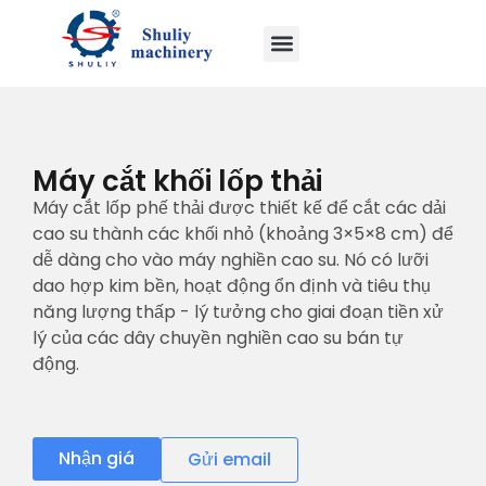
Máy cắt khối lốp thải
Máy cắt lốp phế thải được thiết kế để cắt các dải
cao su thành các khối nhỏ (khoảng 3×5×8 cm) để
dễ dàng cho vào máy nghiền cao su. Nó có lưỡi
dao hợp kim bền, hoạt động ổn định và tiêu thụ
năng lượng thấp - lý tưởng cho giai đoạn tiền xử
lý của các dây chuyền nghiền cao su bán tự
động.
Nhận giá
Gửi email