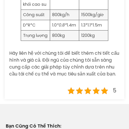
khối cao su
Công suất
800kg/h
1500kg/giờ
D*R*C
1.0
*0.8*
1.4m
1.3*1.1*1.5m
Trọng lượng
800kg
1200kg
Hãy liên hệ với chúng tôi để biết thêm chi tiết cấu
hình và giá cả. Đội ngũ của chúng tôi sẵn sàng
cung cấp các giải pháp tùy chỉnh dựa trên nhu
cầu tái chế cụ thể và mục tiêu sản xuất của bạn.
5
Bạn Cũng Có Thể Thích: