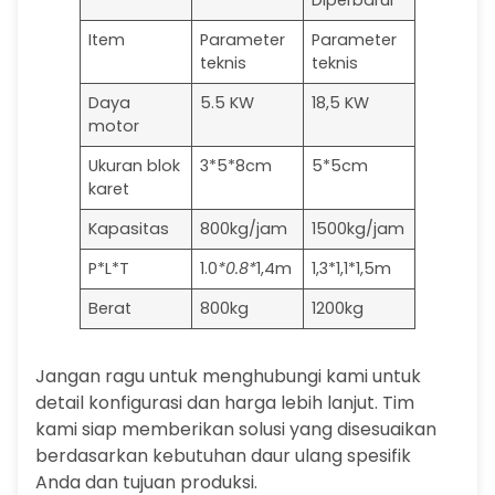
Diperbarui
Item
Parameter
Parameter
teknis
teknis
Daya
5.5 KW
18,5 KW
motor
Ukuran blok
3*5*8cm
5*5cm
karet
Kapasitas
800kg/jam
1500kg/jam
P*L*T
1.0
*0.8*
1,4m
1,3*1,1*1,5m
Berat
800kg
1200kg
Jangan ragu untuk menghubungi kami untuk
detail konfigurasi dan harga lebih lanjut. Tim
kami siap memberikan solusi yang disesuaikan
berdasarkan kebutuhan daur ulang spesifik
Anda dan tujuan produksi.