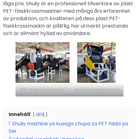
låga pris. Shuliy är en professionell tillverkare av plast
PET-flaskkrossmaskiner med många års erfarenhet
av produktion, och kvaliteten på dess plast PET-
flaskkrossmaskin är pålitlig, har utmärkt prestanda
och är allmänt hyllad av användare.
PET-flask krossmaskin
plastmaterialshackare
Innehåll
dölj
1
Shuliy mashine ya kusaga chupa za PET faida ya
bei