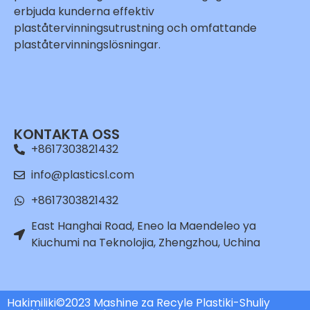
erbjuda kunderna effektiv
plaståtervinningsutrustning och omfattande
plaståtervinningslösningar.
Whatsapp
Email
KONTAKTA OSS
Wechat
+8617303821432
Chat
info@plasticsl.com
+8617303821432
East Hanghai Road, Eneo la Maendeleo ya
Kiuchumi na Teknolojia, Zhengzhou, Uchina
Hakimiliki©2023 Mashine za Recyle Plastiki-Shuliy