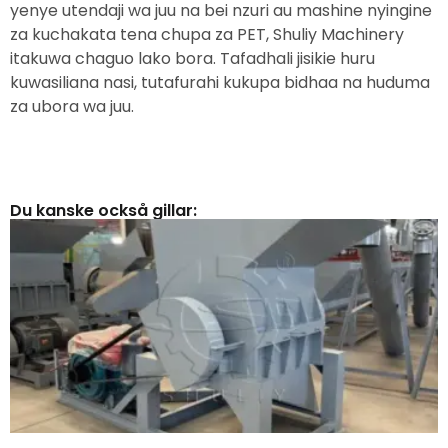
yenye utendaji wa juu na bei nzuri au mashine nyingine
za kuchakata tena chupa za PET, Shuliy Machinery
itakuwa chaguo lako bora. Tafadhali jisikie huru
kuwasiliana nasi, tutafurahi kukupa bidhaa na huduma
za ubora wa juu.
Du kanske också gillar: