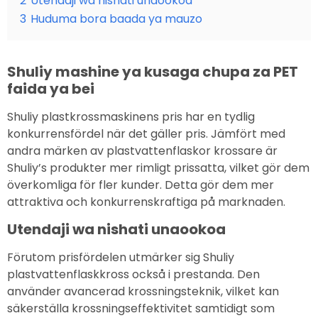
2
Utendaji wa nishati unaookoa
3
Huduma bora baada ya mauzo
Shuliy mashine ya kusaga chupa za PET
faida ya bei
Shuliy plastkrossmaskinens pris har en tydlig
konkurrensfördel när det gäller pris. Jämfört med
andra märken av plastvattenflaskor krossare är
Shuliy’s produkter mer rimligt prissatta, vilket gör dem
överkomliga för fler kunder. Detta gör dem mer
attraktiva och konkurrenskraftiga på marknaden.
Utendaji wa nishati unaookoa
Förutom prisfördelen utmärker sig Shuliy
plastvattenflaskkross också i prestanda. Den
använder avancerad krossningsteknik, vilket kan
säkerställa krossningseffektivitet samtidigt som