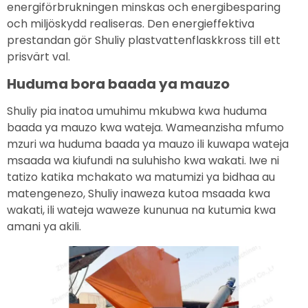
energiförbrukningen minskas och energibesparing
och miljöskydd realiseras. Den energieffektiva
prestandan gör Shuliy plastvattenflaskkross till ett
prisvärt val.
Huduma bora baada ya mauzo
Shuliy pia inatoa umuhimu mkubwa kwa huduma
baada ya mauzo kwa wateja. Wameanzisha mfumo
mzuri wa huduma baada ya mauzo ili kuwapa wateja
msaada wa kiufundi na suluhisho kwa wakati. Iwe ni
tatizo katika mchakato wa matumizi ya bidhaa au
matengenezo, Shuliy inaweza kutoa msaada kwa
wakati, ili wateja waweze kununua na kutumia kwa
amani ya akili.