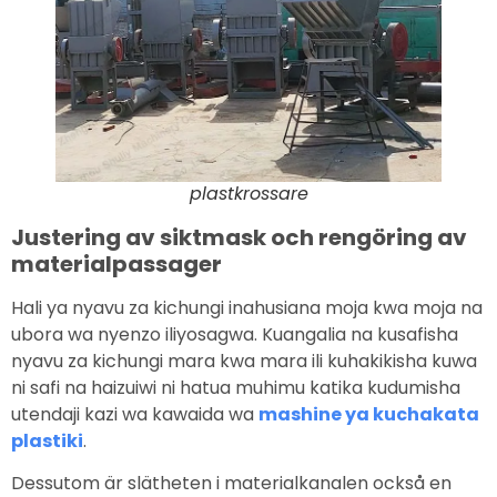
plastkrossare
Justering av siktmask och rengöring av
materialpassager
Hali ya nyavu za kichungi inahusiana moja kwa moja na
ubora wa nyenzo iliyosagwa. Kuangalia na kusafisha
nyavu za kichungi mara kwa mara ili kuhakikisha kuwa
ni safi na haizuiwi ni hatua muhimu katika kudumisha
utendaji kazi wa kawaida wa
mashine ya kuchakata
plastiki
.
Dessutom är slätheten i materialkanalen också en