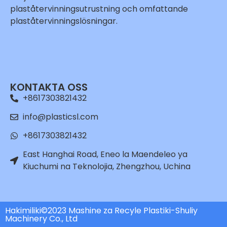
plaståtervinningsutrustning och omfattande
plaståtervinningslösningar.
Whatsapp
Email
KONTAKTA OSS
Wechat
+8617303821432
Chat
info@plasticsl.com
+8617303821432
East Hanghai Road, Eneo la Maendeleo ya
Kiuchumi na Teknolojia, Zhengzhou, Uchina
Hakimiliki©2023 Mashine za Recyle Plastiki-Shuliy
Machinery Co., Ltd