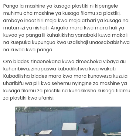
Panga la mashine ya kusaga plastiki ni kipengele
muhimu cha mashine ya kusaga filamu za plastiki,
ambayo inaathiri moja kwa moja athari ya kusaga na
matumizi ya nishati. Angalia mara kwa mara hali ya
kuvaa ya panga ili kuhakikisha yanabaki kuwa makali
na kuepuka kupungua kwa uzalishaji unaosababishwa
na kuvaa kwa panga.
Om blades zinaonekana kuwa zimechoka vibaya au
kuharibiwa, zinapaswa kubadilishwa kwa wakati.
Kubadilisha blades mara kwa mara kunaweza kuzuia
uharibifu wa pili kwa sehemu nyingine za mashine ya
kusaga filamu za plastiki na kuhakikisha kusaga filamu
za plastiki kwa ufanisi.