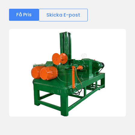
Få Pris
Skicka E-post