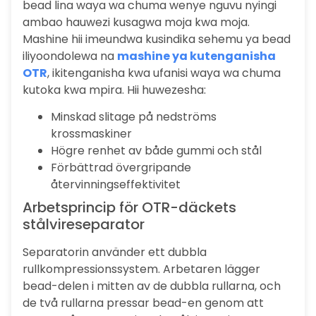
bead lina waya wa chuma wenye nguvu nyingi
ambao hauwezi kusagwa moja kwa moja.
Mashine hii imeundwa kusindika sehemu ya bead
iliyoondolewa na
mashine ya kutenganisha
OTR
, ikitenganisha kwa ufanisi waya wa chuma
kutoka kwa mpira. Hii huwezesha:
Minskad slitage på nedströms
krossmaskiner
Högre renhet av både gummi och stål
Förbättrad övergripande
återvinningseffektivitet
Arbetsprincip för OTR-däckets
stålvireseparator
Separatorin använder ett dubbla
rullkompressionssystem. Arbetaren lägger
bead-delen i mitten av de dubbla rullarna, och
de två rullarna pressar bead-en genom att