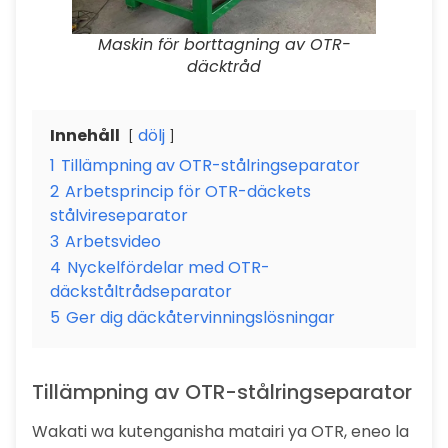
Maskin för borttagning av OTR-
däcktråd
Innehåll
dölj
1
Tillämpning av OTR-stålringseparator
2
Arbetsprincip för OTR-däckets
stålvireseparator
3
Arbetsvideo
4
Nyckelfördelar med OTR-
däckståltrådseparator
5
Ger dig däckåtervinningslösningar
Tillämpning av OTR-stålringseparator
Wakati wa kutenganisha matairi ya OTR, eneo la