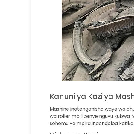
Kanuni ya Kazi ya Mas
Mashine inatenganisha waya wa chu
wa roller mbili zenye nguvu kubwa.
sehemu ya mpira inaendelea katika u