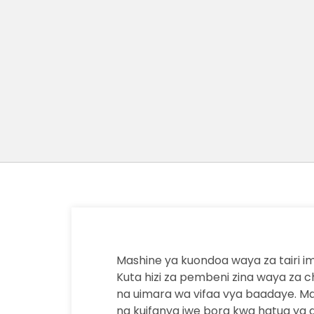
Mashine ya kuondoa waya za tairi im
Kuta hizi za pembeni zina waya za c
na uimara wa vifaa vya baadaye. Ma
na kuifanya iwe bora kwa hatua ya 