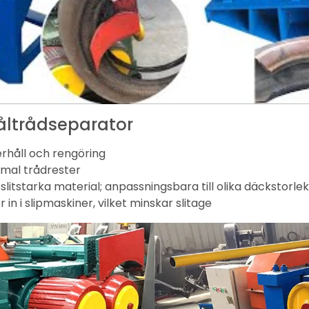
tåltrådseparator
rhåll och rengöring
mal trådrester
 slitstarka material; anpassningsbara till olika däckstorle
in i slipmaskiner, vilket minskar slitage