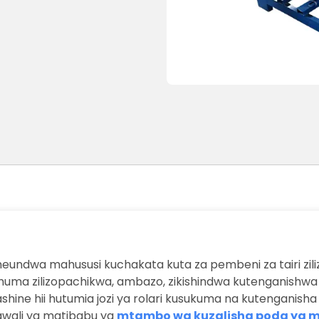
eundwa mahususi kuchakata kuta za pembeni za tairi ziliz
huma zilizopachikwa, ambazo, zikishindwa kutenganishwa i
shine hii hutumia jozi ya rolari kusukuma na kutenganis
awali ya matibabu ya
mtambo wa kuzalisha poda ya m