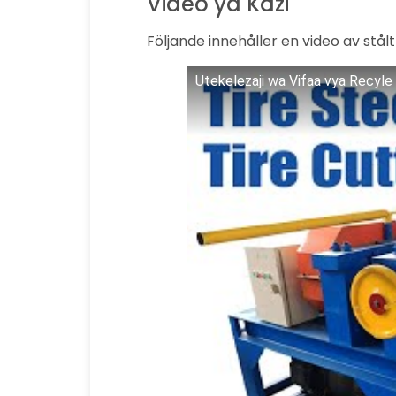
Video ya Kazi
Följande innehåller en video av stå
Utekelezaji wa Vifaa vya Recyle