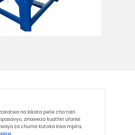
okatwa na kikata pete cha tairi.
pasavyo, zinaweza kuathiri ufanisi
ha waya za chuma kutoka kwa mpira,
pira
.