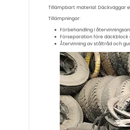
Tillämpbart material: Däckväggar e
Tillämpningar:
Förbehandling i återvinningsan
Förseparation före däckblock 
Återvinning av ståltråd och 