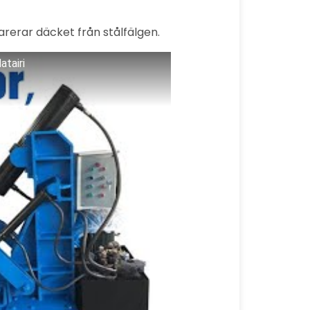
arerar däcket från stålfälgen.
atairi