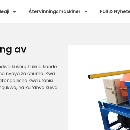
leaji
Återvinningsmaskiner
Fall & Nyhet
ing av
ndwa kushughulikia kando
ina nyaya za chuma. Kwa
natenganisha kwa ufanisi
ngukwa, na kuifanya kuwa