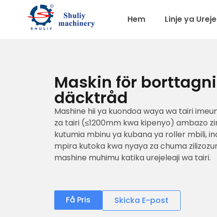
Hem
Linje ya Ureje
Maskin för borttagn
däcktråd
Mashine hii ya kuondoa waya wa tairi imeu
za tairi (≤1200mm kwa kipenyo) ambazo z
kutumia mbinu ya kubana ya roller mbili, i
mpira kutoka kwa nyaya za chuma zilizozu
mashine muhimu katika urejeleaji wa tairi.
Få Pris
Skicka E-post