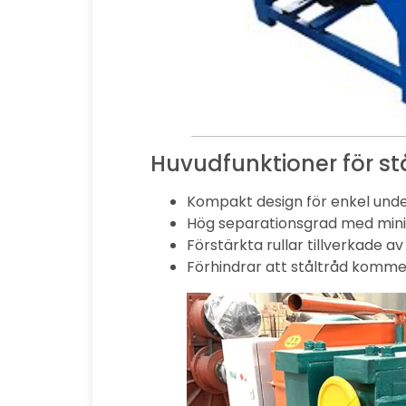
Huvudfunktioner för s
Kompakt design för enkel unde
Hög separationsgrad med mini
Förstärkta rullar tillverkade av
Förhindrar att ståltråd kommer 