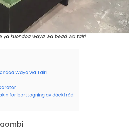
e ya kuondoa waya wa bead wa tairi
uondoa Waya wa Tairi
parator
skin för borttagning av däcktråd
Maombi