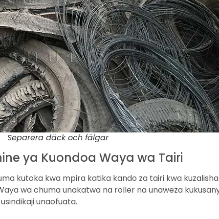
Separera däck och fälgar
hine ya Kuondoa Waya wa Tairi
ma kutoka kwa mpira katika kando za tairi kwa kuzalish
 Waya wa chuma unakatwa na roller na unaweza kukusanyw
sindikaji unaofuata.