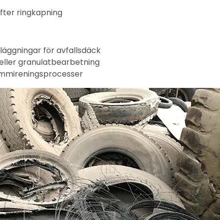
fter ringkapning
läggningar för avfallsdäck
eller granulatbearbetning
gummireningsprocesser