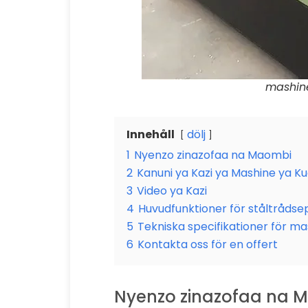
mashin
Innehåll
dölj
1
Nyenzo zinazofaa na Maombi
2
Kanuni ya Kazi ya Mashine ya K
3
Video ya Kazi
4
Huvudfunktioner för ståltrådse
5
Tekniska specifikationer för ma
6
Kontakta oss för en offert
Nyenzo zinazofaa na 