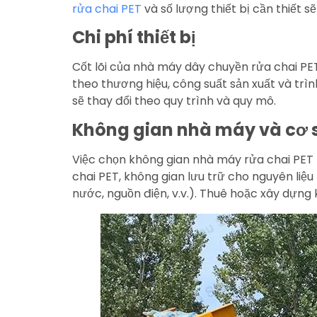
rửa chai PET
và số lượng thiết bị cần thiết s
Chi phí thiết bị
Cốt lõi của nhà máy dây chuyền rửa chai PET l
theo thương hiệu, công suất sản xuất và trìn
sẽ thay đổi theo quy trình và quy mô.
Không gian nhà máy và cơ s
Việc chọn không gian nhà máy rửa chai PET p
chai PET, không gian lưu trữ cho nguyên liệu
nước, nguồn điện, v.v.). Thuê hoặc xây dựng