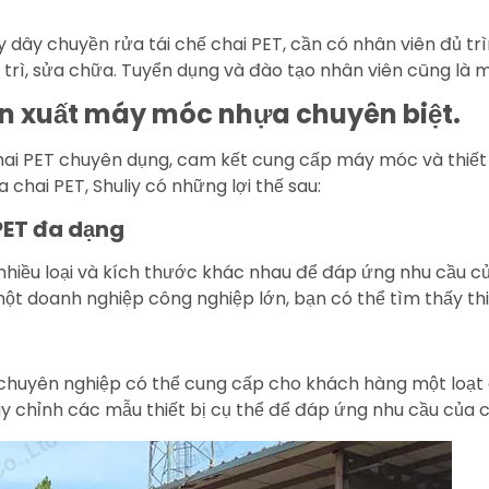
ây chuyền rửa tái chế chai PET, cần có nhân viên đủ trình
 trì, sửa chữa. Tuyển dụng và đào tạo nhân viên cũng là m
ản xuất máy móc nhựa chuyên biệt.
chai PET chuyên dụng, cam kết cung cấp máy móc và thiết 
chai PET, Shuliy có những lợi thế sau:
PET đa dạng
nhiều loại và kích thước khác nhau để đáp ứng nhu cầu 
ột doanh nghiệp công nghiệp lớn, bạn có thể tìm thấy thiế
t chuyên nghiệp có thể cung cấp cho khách hàng một loạt
y chỉnh các mẫu thiết bị cụ thể để đáp ứng nhu cầu của cá