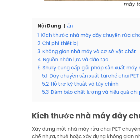
máy tá
Nội Dung
ẩn
1
Kích thước nhà máy dây chuyền rửa cha
2
Chi phí thiết bị
3
Không gian nhà máy và cơ sở vật chất
4
Nguồn nhân lực và đào tạo
5
Shuliy cung cấp giải pháp sản xuất máy
5.1
Dây chuyền sản xuất tái chế chai PE
5.2
Hỗ trợ kỹ thuật và tùy chỉnh
5.3
Đảm bảo chất lượng và hiệu quả chi 
Kích thước nhà máy dây chu
Xây dựng một nhà máy rửa chai PET chuyên x
chế nhựa, thuê hoặc xây dựng không gian nh