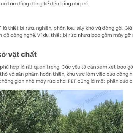
ẽ có tác động đáng kể đến tổng chi phí.
à thiết bị rửa, nghiền, phân loại, sấy khô và đóng gói. Giá
h độ công nghệ. Ví dụ, thiết bị rửa nhựa bao gồm máy gỡ n
ở vật chất
hù hợp là rất quan trọng. Các yếu tố cần xem xét bao gồ
 thô và sản phẩm hoàn thiện, khu vực làm việc của công nh
 không gian nhà máy rửa chai PET cũng là một phần của ch