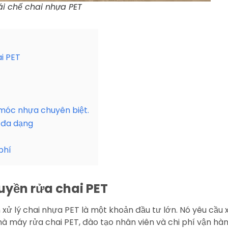
i chế chai nhựa PET
i PET
 móc nhựa chuyên biệt.
T đa dạng
phí
yền rửa chai PET
ử lý chai nhựa PET là một khoản đầu tư lớn. Nó yêu cầu x
à máy rửa chai PET, đào tạo nhân viên và chi phí vận h