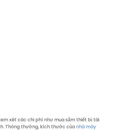
em xét các chi phí như mua sắm thiết bị tái
ành. Thông thường, kích thước của
nhà máy