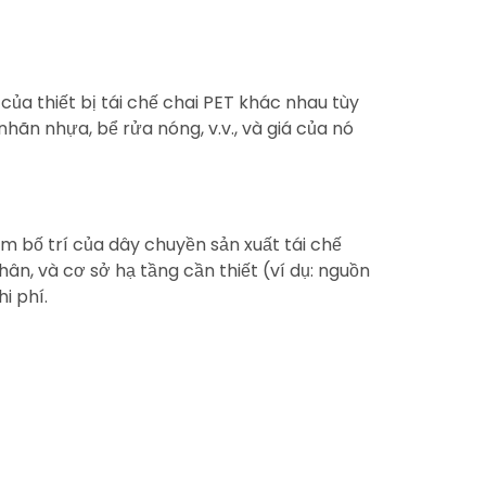
 của thiết bị tái chế chai PET khác nhau tùy
hãn nhựa, bể rửa nóng, v.v., và giá của nó
m bố trí của dây chuyền sản xuất tái chế
ân, và cơ sở hạ tầng cần thiết (ví dụ: nguồn
i phí.