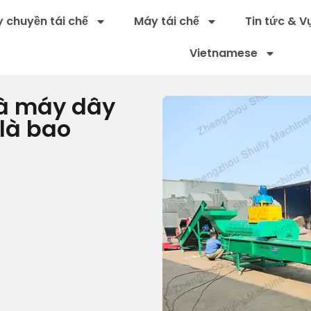
 chuyền tái chế
Máy tái chế
Tin tức & V
Vietnamese
hà máy dây
 là bao