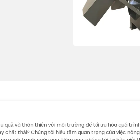
 quả và thân thiện với môi trường để tối ưu hóa quá trình 
chảy chất thải? Chúng tôi hiểu tầm quan trọng của việc nân
ờng cạnh tranh ngày nay. Hôm nay, chúng tôi tự hào giới