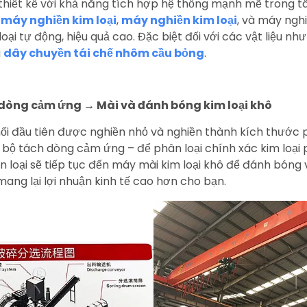
hiết kế với khả năng tích hợp hệ thống mạnh mẽ trong tâ
ư
máy nghiền kim loại
,
máy nghiền kim loại
, và máy ngh
oại tự động, hiệu quả cao. Đặc biệt đối với các vật liệu n
à
dây chuyền tái chế nhôm cầu bỏng
.
 dòng cảm ứng → Mài và đánh bóng kim loại khô
khối đầu tiên được nghiền nhỏ và nghiền thành kích thước 
 – bộ tách dòng cảm ứng – để phân loại chính xác kim loại ph
 loại sẽ tiếp tục đến máy mài kim loại khô để đánh bóng v
, mang lại lợi nhuận kinh tế cao hơn cho bạn.