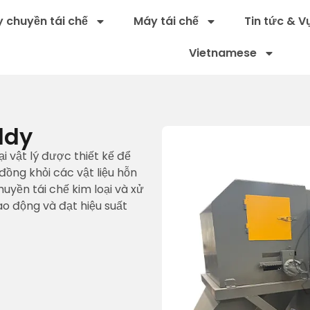
 chuyền tái chế
Máy tái chế
Tin tức & V
Vietnamese
ddy
 vật lý được thiết kế để
đồng khỏi các vật liệu hỗn
uyền tái chế kim loại và xử
lao động và đạt hiệu suất