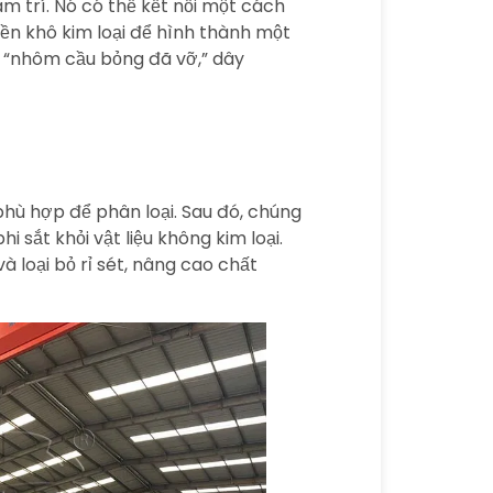
m trí. Nó có thể kết nối một cách
iền khô kim loại để hình thành một
hư “nhôm cầu bỏng đã vỡ,” dây
phù hợp để phân loại. Sau đó, chúng
i sắt khỏi vật liệu không kim loại.
à loại bỏ rỉ sét, nâng cao chất