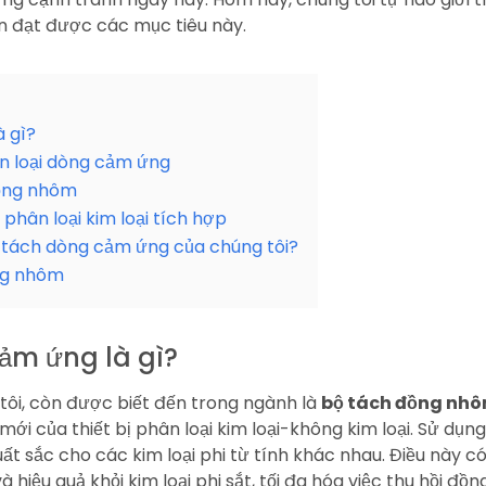
ạn đạt được các mục tiêu này.
à gì?
n loại dòng cảm ứng
đồng nhôm
phân loại kim loại tích hợp
bộ tách dòng cảm ứng của chúng tôi?
ng nhôm
cảm ứng là gì?
ôi, còn được biết đến trong ngành là
bộ tách đồng nh
ệ mới của thiết bị phân loại kim loại-không kim loại. Sử dụ
ất sắc cho các kim loại phi từ tính khác nhau. Điều này có
iệu quả khỏi kim loại phi sắt, tối đa hóa việc thu hồi đồng