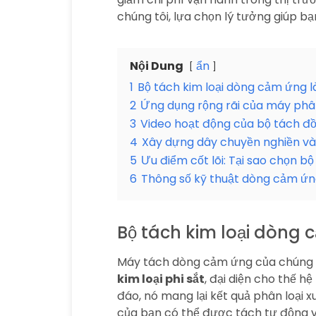
chúng tôi, lựa chọn lý tưởng giúp b
Nội Dung
ẩn
1
Bộ tách kim loại dòng cảm ứng l
2
Ứng dụng rộng rãi của máy phâ
3
Video hoạt động của bộ tách 
4
Xây dựng dây chuyền nghiền và 
5
Ưu điểm cốt lõi: Tại sao chọn 
6
Thông số kỹ thuật dòng cảm ứ
Bộ tách kim loại dòng 
Máy tách dòng cảm ứng của chúng t
kim loại phi sắt
, đại diện cho thế h
đáo, nó mang lại kết quả phân loại xu
của bạn có thể được tách tự động và h