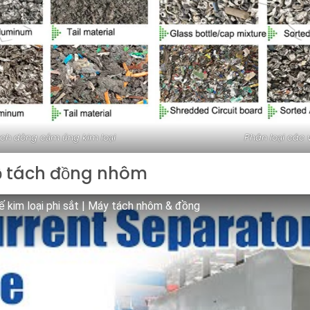
ách dòng cảm ứng kim loại
Phân loại các 
ộ tách đồng nhôm
 kim loại phi sắt | Máy tách nhôm & đồng