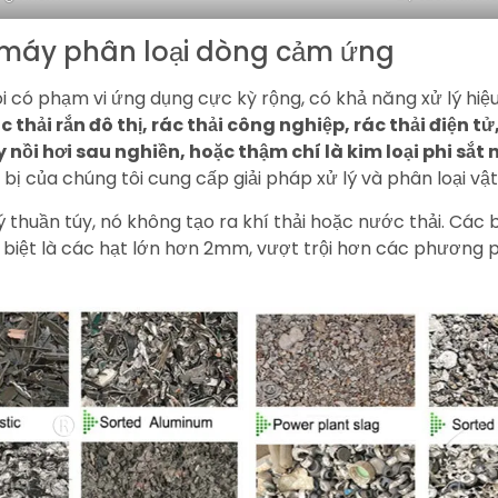
 máy phân loại dòng cảm ứng
 có phạm vi ứng dụng cực kỳ rộng, có khả năng xử lý hiệ
c thải rắn đô thị, rác thải công nghiệp, rác thải điện 
y nồi hơi sau nghiền, hoặc thậm chí là kim loại phi sắ
ết bị của chúng tôi cung cấp giải pháp xử lý và phân loại vật 
thuần túy, nó không tạo ra khí thải hoặc nước thải. Các b
đặc biệt là các hạt lớn hơn 2mm, vượt trội hơn các phương