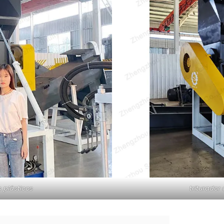
s plásticos
triturador