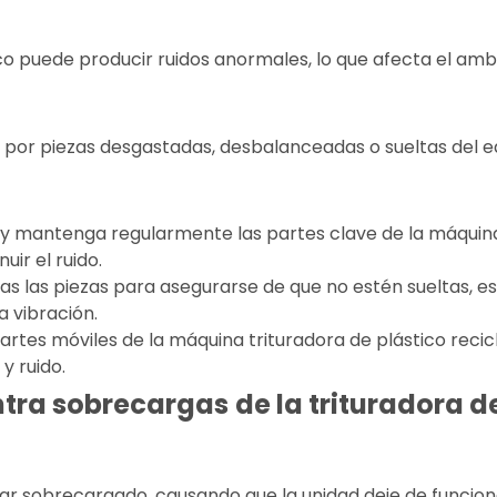
co puede producir ruidos anormales, lo que afecta el ambie
 por piezas desgastadas, desbalanceadas o sueltas del e
 y mantenga regularmente las partes clave de la máquina 
uir el ruido.
odas las piezas para asegurarse de que no estén sueltas, es
a vibración.
as partes móviles de la máquina trituradora de plástico rec
y ruido.
ntra sobrecargas
de la trituradora d
estar sobrecargado, causando que la unidad deje de funci