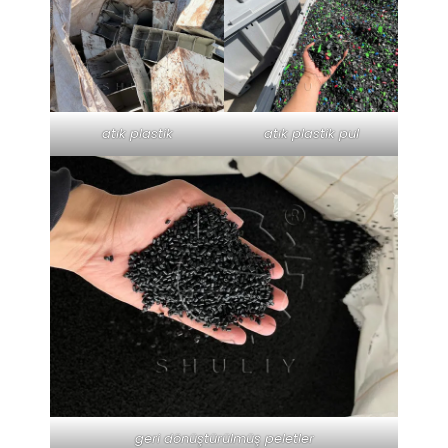
atık plastik
atık plastik pul
geri dönüştürülmüş peletler