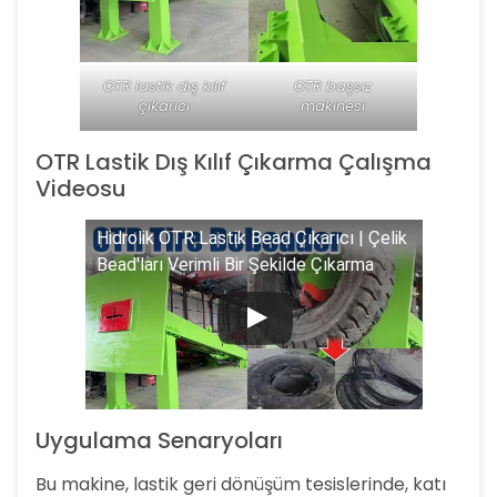
OTR lastik dış kılıf
OTR başsız
çıkarıcı
makinesi
OTR Lastik Dış Kılıf Çıkarma Çalışma
Videosu
Hidrolik OTR Lastik Bead Çıkarıcı | Çelik
Bead'ları Verimli Bir Şekilde Çıkarma
Uygulama Senaryoları
Bu makine, lastik geri dönüşüm tesislerinde, katı