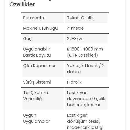
Özellikler
Parametre
Teknik Özellik
Makine Uzunluğu
4 metre
Güç
22+3kw
Uygulanabilir
Ø1800–4000 mm
Lastik Boyutu
(OTR Lastikleri)
Çıktı Kapasitesi
Yaklaşık 1 lastik / 2
dakika
Sürüş Sistemi
Hidrolik
Tel Çıkarma
Lastik yan
Verimliliği
duvarından 0 çelik
boncuk çıkarımı
Uygun
Lastik geri
Uygulamalar
dönüşüm tesisi,
madencilik lastiği