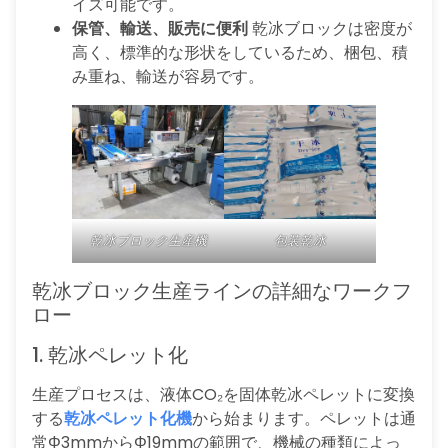
イズ可能です。
保管、輸送、販売に便利
乾冰ブロックは密度が
高く、標準的な形状をしているため、梱包、積
み重ね、輸送が容易です。
乾冰ブロック生産機
包装乾冰
乾冰ブロック生産ラインの詳細なワークフ
ロー
1. 乾冰ペレット化
生産プロセスは、液体CO₂を固体乾冰ペレットに変換
する
乾冰ペレット化機
から始まります。ペレットは通
常Φ3mmからΦ19mmの範囲で、機械の種類によっ