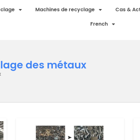
yclage
Machines de recyclage
Cas & Act
French
clage des métaux
x