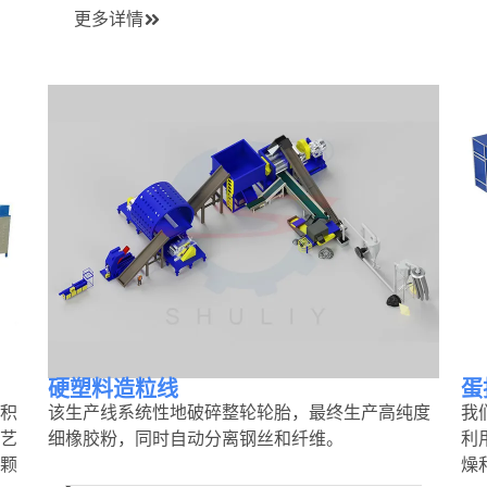
更多详情
硬塑料造粒线
蛋
积
该生产线系统性地破碎整轮轮胎，最终生产高纯度
我
工艺
细橡胶粉，同时自动分离钢丝和纤维。
利
颗
燥