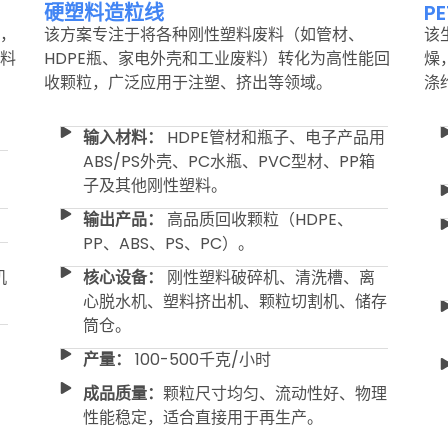
硬塑料造粒线
P
，
该方案专注于将各种刚性塑料废料（如管材、
该
料
HDPE瓶、家电外壳和工业废料）转化为高性能回
燥
收颗粒，广泛应用于注塑、挤出等领域。
涤
输入材料：
HDPE管材和瓶子、电子产品用
ABS/PS外壳、PC水瓶、PVC型材、PP箱
子及其他刚性塑料。
输出产品：
高品质回收颗粒（HDPE、
PP、ABS、PS、PC）。
机
核心设备：
刚性塑料破碎机、清洗槽、离
心脱水机、塑料挤出机、颗粒切割机、储存
筒仓。
产量：
100-500千克/小时
成品质量：
颗粒尺寸均匀、流动性好、物理
性能稳定，适合直接用于再生产。