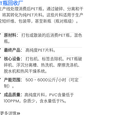
ET瓶回收厂
生产线处理消费后PET瓶，通过破碎、分离和干
，将其转化为纯PET片料。这些片料适用于生产
纶短纤维、包装带，甚至新瓶（瓶对瓶级）。
原材料：
打包或散装的后消费PET瓶，混色
瓶。
最终产品：
高纯度PET片料。
核心设备：
打包机、标签去除机、PET瓶破
碎机、浮沉分离槽、热洗机、摩擦洗涤机、
脱水机和热风干燥系统。
产能范围：
500 - 6000公斤/小时（可定
制）。
成品质量：
高纯度片料，PVC含量低于
100PPM，杂质少，含水量低于1%。
更多详情