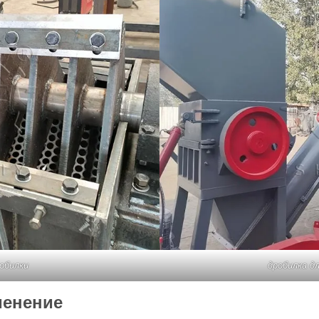
обилки
дробилка д
менение