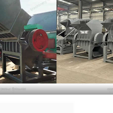
тиковых бутылок
шре