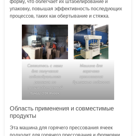
форму, что облегчает их штабелирование и
упаковку, повышая эффективность последующих
процессов, таких как обертывание и стяжка.
Свяжитесь с нами
Машина для
для получения
горячего
индивидуального
прессования
решения по
бумажных подносов
производственной
линии для ячеек.
Область применения и совместимые
продукты
Эта машина для горячего прессования ячеек
подходит для горячего прессования и формовки