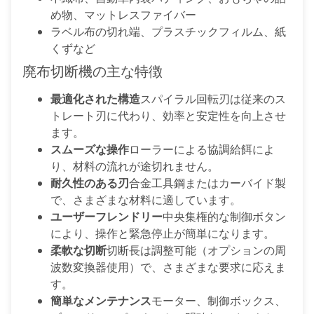
め物、マットレスファイバー
ラベル布の切れ端、プラスチックフィルム、紙
くずなど
廃布切断機の主な特徴
最適化された構造
スパイラル回転刃は従来のス
トレート刃に代わり、効率と安定性を向上させ
ます。
スムーズな操作
ローラーによる協調給餌によ
り、材料の流れが途切れません。
耐久性のある刃
合金工具鋼またはカーバイド製
で、さまざまな材料に適しています。
ユーザーフレンドリー
中央集権的な制御ボタン
により、操作と緊急停止が簡単になります。
柔軟な切断
切断長は調整可能（オプションの周
波数変換器使用）で、さまざまな要求に応えま
す。
簡単なメンテナンス
モーター、制御ボックス、