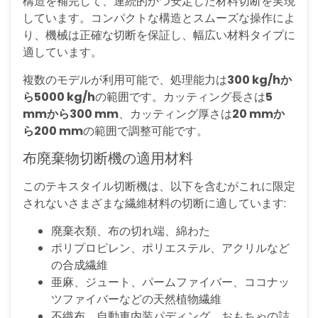
構造を補完して、連続的かつ安定した材料切断を実現
しています。コンパクトな構造とスムーズな操作によ
り、機械は正確な切断を保証し、幅広い材料タイプに
適しています。
複数のモデルが利用可能で、処理能力は
300 kg/hか
ら5000 kg/h
の範囲です。カッティング長さは
5
mmから300 mm
、カッティング厚さは
20 mmか
ら200 mm
の範囲で調整可能です。
布廃棄物切断機の適用材料
このテキスタイル切断機は、以下を含むがこれに限定
されないさまざまな繊維材料の切断に適しています:
廃棄衣類、布の切れ端、綿わた
ポリプロピレン、ポリエステル、アクリルなど
の合成繊維
亜麻、ジュート、パームファイバー、ココナッ
ツファイバーなどの天然植物繊維
不織布、自動車内装パディング、おもちゃの詰