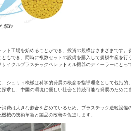
た顆粒
レット工場を始めることができ、投資の規模はさまざまです。
こともでき、同時に複数セットの設備を購入して規模生産を行
リサイクルプラスチックペレットミル機器のディーラーにとっ
て、シュリィ機械は科学的発展の概念を指導理念として包括的
に探求し、中国の環境に優しい社会と持続可能な発展のために
ー消費は大きな割合を占めているため、プラスチック造粒設備
化機械の技術革新と製品の改善を促進します。