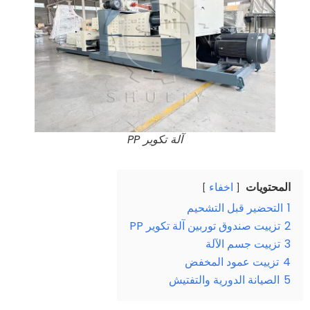
آلة تكوير PP
المحتويات
اخفاء
1
التحضير قبل التشحيم
2
تزييت صندوق توربين آلة تكوير PP
3
تزييت جسم الآلة
4
تزييت عمود المخفض
5
الصيانة الدورية والتفتيش