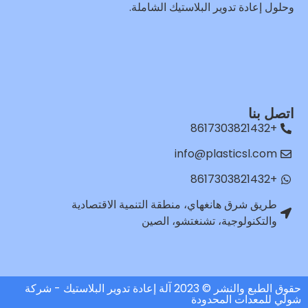
وحلول إعادة تدوير البلاستيك الشاملة.
اتصل بنا
+8617303821432
info@plasticsl.com
+8617303821432
طريق شرق هانغهاي، منطقة التنمية الاقتصادية
والتكنولوجية، تشنغتشو، الصين
حقوق الطبع والنشر © 2023 آلة إعادة تدوير البلاستيك - شركة
شولي للمعدات المحدودة